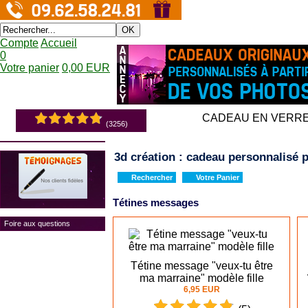
OK
Compte
Accueil
0
Votre panier
0,00 EUR
CADEAU EN VERR
(3256)
3d création : cadeau personnalisé p
Rechercher
Votre Panier
Tétines messages
Foire aux questions
Tétine message "veux-tu être
ma marraine" modèle fille
6,95 EUR