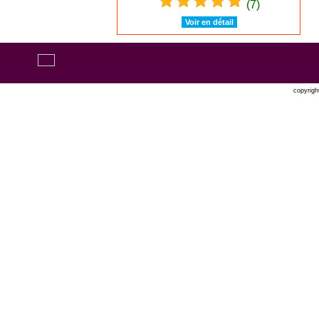
(7)
Voir en détail
copyrigh
Oxatis 