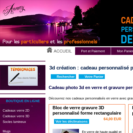
Port et Paiement
Mon Panie
3d création : cadeau personnalisé p
Rechercher
Votre Panier
Cadeau photo 3d en verre et gravure pe
Découvrez nos
cadeaux personnalisés en verre
avec grav
BOUTIQUE EN LIGNE
Bloc de verre gravure 3D
 Cadeaux verre 2D
personnalisé forme rectangulaire
 Cadeaux verre 3D
64,00 EUR
Voir les déclinaisons
 Socles lumineux
 Mugs
En verre de haute qualité et