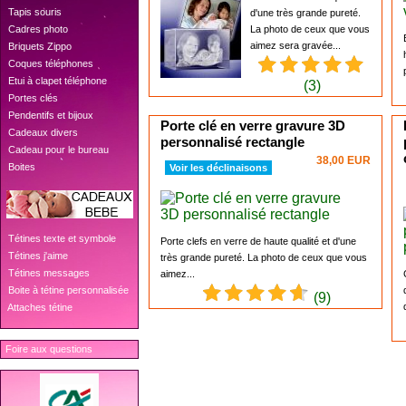
 Tapis souris
d'une très grande pureté.
 Cadres photo
La photo de ceux que vous
aimez sera gravée...
 Briquets Zippo
 Coques téléphones
 Etui à clapet téléphone
(3)
 Portes clés
 Pendentifs et bijoux
Porte clé en verre gravure 3D
 Cadeaux divers
personnalisé rectangle
 Cadeau pour le bureau
38,00 EUR
 Boites
Voir les déclinaisons
 Tétines texte et symbole
Porte clefs en verre de haute qualité et d'une
 Tétines j'aime
très grande pureté. La photo de ceux que vous
 Tétines messages
aimez...
 Boite à tétine personnalisée
(9)
 Attaches tétine
Foire aux questions