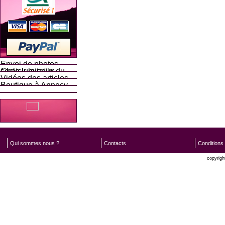
Envoi de photos
Choisir la taille du socle lumineux
Vidéos des articles
Boutique à Annecy
Qui sommes nous ?
Contacts
Conditions
copyrigh
Oxatis 