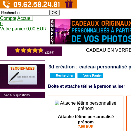
OK
Compte
Accueil
0
Votre panier
0,00 EUR
CADEAU EN VERR
(3256)
3d création : cadeau personnalisé p
Rechercher
Votre Panier
Boite et attache tétine à personnaliser
Foire aux questions
Attache tétine personnalisé
prénom
7,90 EUR