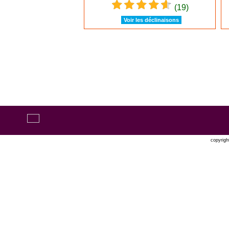
(19)
Voir les déclinaisons
copyrigh
Oxatis 