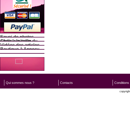
Envoi de photos
Choisir la taille du socle lumineux
Vidéos des articles
Boutique à Annecy
Qui sommes nous ?
Contacts
Conditions
copyrigh
Oxatis 