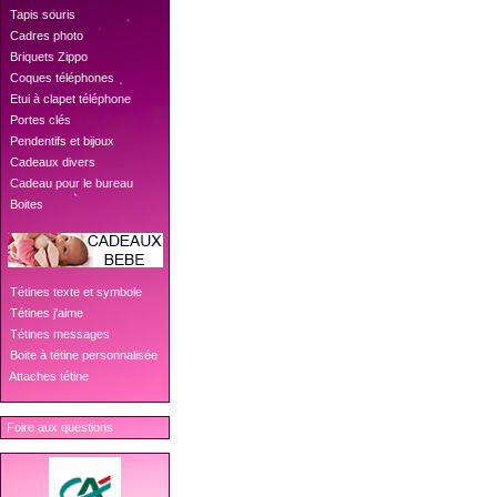
 Tapis souris
 Cadres photo
 Briquets Zippo
 Coques téléphones
 Etui à clapet téléphone
 Portes clés
 Pendentifs et bijoux
 Cadeaux divers
 Cadeau pour le bureau
 Boites
 Tétines texte et symbole
 Tétines j'aime
 Tétines messages
 Boite à tétine personnalisée
 Attaches tétine
Foire aux questions