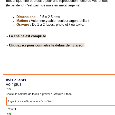
mécanique fine et précise pour une reproduction fidèle de vos photos.
(le pendentif n'est pas noir mais en métal argenté)
Dimensions :
2,5 x 2,5 cms.
Matière :
Acier inoxydable, couleur argent brillant.
Gravure :
De 1 à 2 faces, photo et / ou texte.
»
La chaîne est comprise
»
Cliquez ici pour connaitre le délais de livraison
Avis clients
Voir plus
5
/
5
Choisir le nombre de faces à graver :
Gravure 1 face
L'ajout des motifs optionnels est bien.
Yann L.
5
/
5