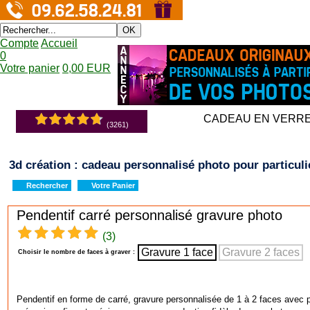
OK
Compte
Accueil
0
Votre panier
0,00 EUR
CADEAU EN VERR
(3261)
3d création : cadeau personnalisé photo pour particuli
Rechercher
Votre Panier
Pendentif carré personnalisé gravure photo
(3)
Gravure 1 face
Gravure 2 faces
Choisir le nombre de faces à graver :
Pendentif en forme de carré, gravure personnalisée de 1 à 2 faces avec pho