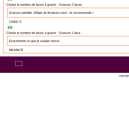
Choisir le nombre de faces à graver :
Gravure 2 faces
Gravure parfaite. Délais de livraison court. Je recommande !
Cédric V.
5
/
5
Choisir le nombre de faces à graver :
Gravure 1 face
Exactement ce que je voulais mercii.
Michèle B.
copyrigh
Oxatis 