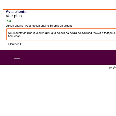
Avis clients
Voir plus
5
/
5
Option chaine :
Avec option chaine 50 cms en argent
Nous sommes plus que satisfaits, que se soit dû délais de livraison (arrive à tant po
beaucoup.
Florence H.
copyrigh
Oxatis 