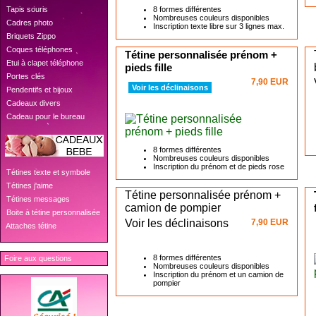
8 formes différentes
 Tapis souris
Nombreuses couleurs disponibles
 Cadres photo
Inscription texte libre sur 3 lignes max.
 Briquets Zippo
 Coques téléphones
Tétine personnalisée prénom +
 Etui à clapet téléphone
pieds fille
 Portes clés
7,90 EUR
Voir les déclinaisons
 Pendentifs et bijoux
 Cadeaux divers
 Cadeau pour le bureau
8 formes différentes
Nombreuses couleurs disponibles
Inscription du prénom et de pieds rose
 Tétines texte et symbole
 Tétines j'aime
Tétine personnalisée prénom +
 Tétines messages
camion de pompier
 Boite à tétine personnalisée
Voir les déclinaisons
7,90 EUR
 Attaches tétine
8 formes différentes
Foire aux questions
Nombreuses couleurs disponibles
Inscription du prénom et un camion de
pompier