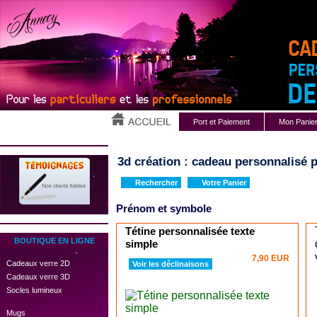
Port et Paiement
Mon Panie
3d création : cadeau personnalisé p
Rechercher
Votre Panier
Prénom et symbole
Tétine personnalisée texte
BOUTIQUE EN LIGNE
simple
7,90 EUR
 Cadeaux verre 2D
Voir les déclinaisons
 Cadeaux verre 3D
 Socles lumineux
 Mugs