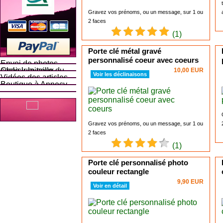
Gravez vos prénoms, ou un message, sur 1 ou
2 faces
(1)
Porte clé métal gravé
personnalisé coeur avec coeurs
Envoi de photos
Choisir la taille du socle lumineux
10,00 EUR
Voir les déclinaisons
Vidéos des articles
Boutique à Annecy
Gravez vos prénoms, ou un message, sur 1 ou
2 faces
(1)
Porte clé personnalisé photo
couleur rectangle
9,90 EUR
Voir en détail