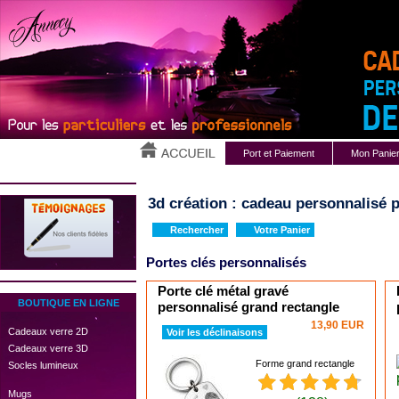
Port et Paiement
Mon Panie
3d création : cadeau personnalisé p
Rechercher
Votre Panier
Portes clés personnalisés
Porte clé métal gravé
BOUTIQUE EN LIGNE
personnalisé grand rectangle
13,90 EUR
 Cadeaux verre 2D
Voir les déclinaisons
 Cadeaux verre 3D
Forme grand rectangle
 Socles lumineux
 Mugs