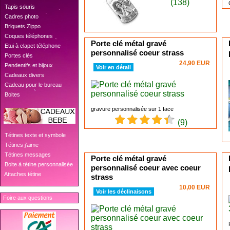
(138)
 Tapis souris
 Cadres photo
 Briquets Zippo
 Coques téléphones
Porte clé métal gravé
 Etui à clapet téléphone
personnalisé coeur strass
 Portes clés
24,90 EUR
 Pendentifs et bijoux
Voir en détail
 Cadeaux divers
 Cadeau pour le bureau
 Boites
gravure personnalisée sur 1 face
(9)
 Tétines texte et symbole
 Tétines j'aime
 Tétines messages
Porte clé métal gravé
 Boite à tétine personnalisée
personnalisé coeur avec coeur
 Attaches tétine
strass
10,00 EUR
Voir les déclinaisons
Foire aux questions