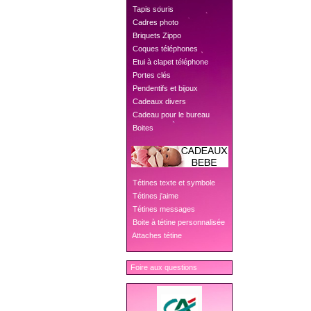
 Tapis souris
 Cadres photo
 Briquets Zippo
 Coques téléphones
 Etui à clapet téléphone
 Portes clés
 Pendentifs et bijoux
 Cadeaux divers
 Cadeau pour le bureau
 Boites
 Tétines texte et symbole
 Tétines j'aime
 Tétines messages
 Boite à tétine personnalisée
 Attaches tétine
Foire aux questions