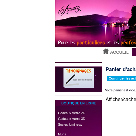
Panier d'ach
Continuer les ac
Votre panier est vide.
Afficher/cache
BOUTIQUE EN LIGNE
 Cadeaux verre 2D
 Cadeaux verre 3D
 Socles lumineux
 Mugs