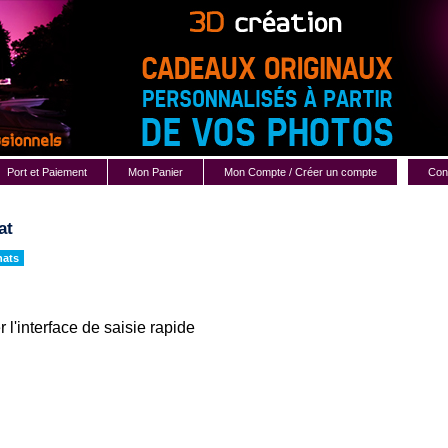
Port et Paiement
Mon Panier
Mon Compte / Créer un compte
Cont
at
hats
r l'interface de saisie rapide